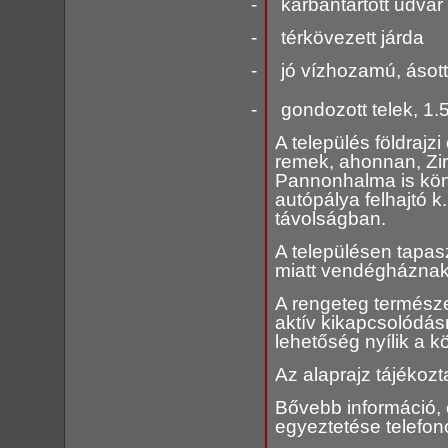
-
karbantartott udvar
-
térkövezett járda
-
jó vízhozamú, ásott
-
gondozott telek, 1
A település földrajz
remek, ahonnan, Zi
Pannonhalma is kön
autópálya felhajtó k
távolságban.
A településen tapas
miatt vendégháznak 
A rengeteg természet
aktív kikapcsolódá
lehetőség nyílik a 
Az alaprajz tájékozta
Bővebb információ,
egyeztetése telefon