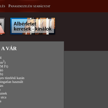
lés
Panaszkezelési szabályzat
 A VÁR
4
2
(m
)
(M Ft)
áló
db)
yes tüzelésű kazán
óingatlan használt
ázs
n
sznek
 utca
a