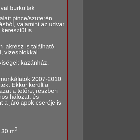
val burkoltak
alatt pince/szuterén
kásból, valamint az udvar
 keresztül is
 lakrész is található,
, vizesblokkal
yiségei: kazánház,
 munkálatok 2007-2010
tek. Ekkor került a
azat a tetőre, részben
mos hálózat, és
t a járólapok cseréje is
2
. 30 m