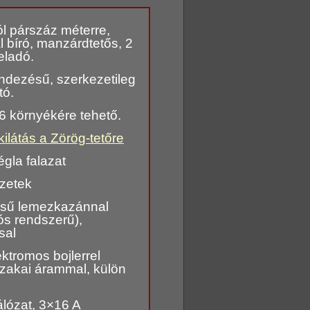
l párszáz méterre,
l bíró, manzárdtetős, 2
eladó.
ndezésű, szerkezetileg
tó.
66 környékére tehető.
ilátás a Zörög-tetőre
égla falazat
zetek
ésű lemezkazánnal
ós rendszerű),
sal
ektromos bojlerrel
jszakai árammal, külön
álózat, 3×16 A