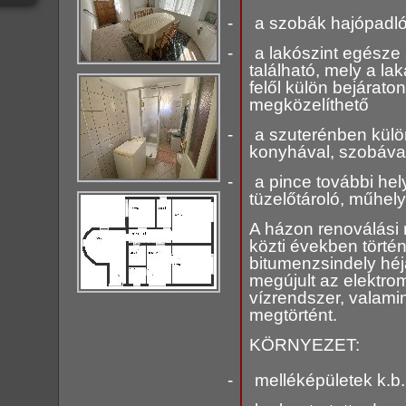
-
a szobák hajópadló
-
a lakószint egésze 
található, mely a la
felől külön bejáraton
megközelíthető
-
a szuterénben külön
konyhával, szobával
-
a pince további hel
tüzelőtároló, műhely
A házon renoválási
közti években történ
bitumenzsindely héj
megújult az elektro
vízrendszer, valamin
megtörtént.
KÖRNYEZET:
-
melléképületek k.b