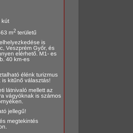
 kút
2
.563 m
területű
i elhelyezkedése is
rc, Veszprém Győr, és
nyen elérhető. M1- es
.b. 40 km-es
ztalható élénk turizmus
is kitűnő választás!
i látnivaló mellett az
sra vágyóknak is számos
környéken.
tó jellegű!
 és megtekintés
on.