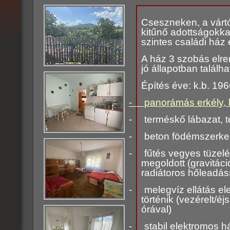
Cseszneken, a vártó
kitűnő adottságokka
szintes családi ház 
A ház 3 szobás elre
jó állapotban találha
Építés éve: k.b. 19
-
panorámás erkély, k
-
terméskő lábazat, t
-
beton födémszerke
-
fűtés vegyes tüzel
megoldott (gravitáci
radiátoros hőleadás
-
melegvíz ellátás el
történik (vezérelt/é
órával)
-
stabil elektromos h