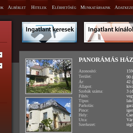
ok
Albérlet
Hitelek
Elérhetőség
Munkatársaink
Adatkeze
PANORÁMÁS HÁZ
Azonosító:
159
Terület:
90 
Ár:
42 
Állapot:
kiv
Szobák száma:
3 (
Fűtés:
veg
Típus:
lak
Parkolás:
gar
Pince:
ige
Hely:
Cse
Utca:
Vár
Szerkezet:
tégl