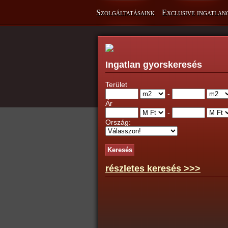
Szolgáltatásaink
Exclusive ingatlan
Ingatlan gyorskeresés
Terület
-
Ár
-
Ország:
részletes keresés >>>